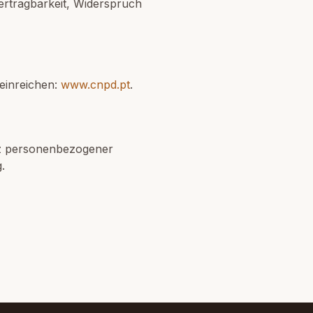
ertragbarkeit, Widerspruch
einreichen:
www.cnpd.pt
.
tz personenbezogener
.