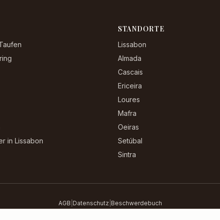
STANDORTE
Taufen
Lissabon
ring
Almada
Cascais
Ericeira
Loures
Mafra
n
Oeiras
r in Lissabon
Setúbal
Sintra
AGB
|
Datenschutz
|
Beschwerdebuch
©
2026
Caterings.pt. Alle Rechte vorbehalten.