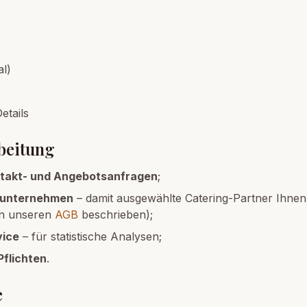
l)
etails
beitung
takt- und Angebotsanfragen
;
runternehmen
– damit ausgewählte Catering-Partner Ihne
in unseren
AGB
beschrieben);
vice
– für statistische Analysen;
Pflichten
.
e