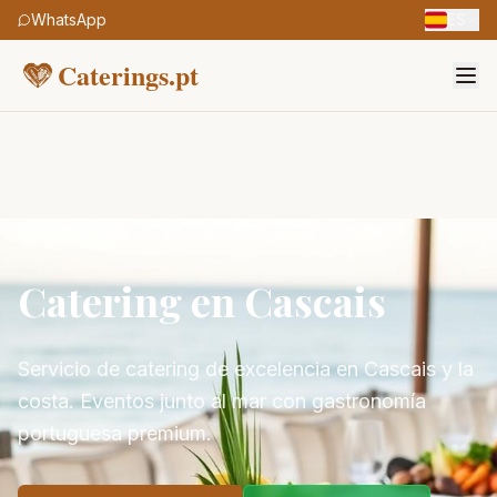
WhatsApp
ES
Caterings.pt
CASCAIS
Catering en Cascais
Servicio de catering de excelencia en Cascais y la
costa. Eventos junto al mar con gastronomía
portuguesa premium.