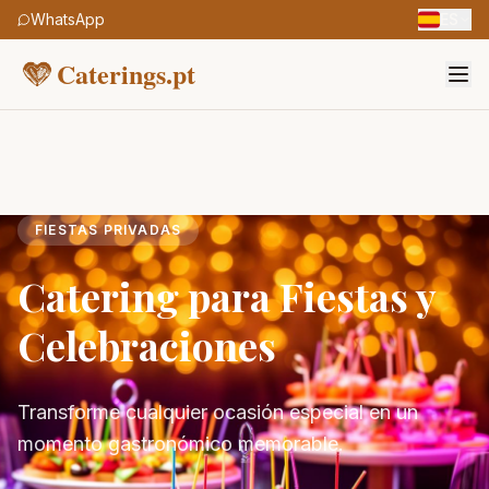
WhatsApp
ES
Caterings.pt
FIESTAS PRIVADAS
Catering para Fiestas y
Celebraciones
Transforme cualquier ocasión especial en un
momento gastronómico memorable.