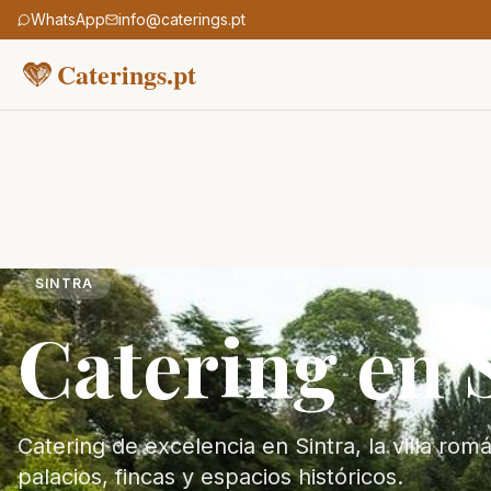
WhatsApp
info@caterings.pt
Caterings.pt
SINTRA
Catering en 
Catering de excelencia en Sintra, la villa rom
palacios, fincas y espacios históricos.