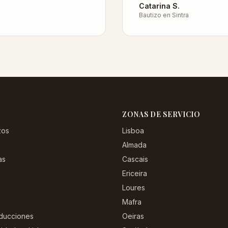
Catarina S.
Bautizo en Sintra
ZONAS DE SERVICIO
zos
Lisboa
Almada
as
Cascais
Ericeira
Loures
Mafra
ducciones
Oeiras