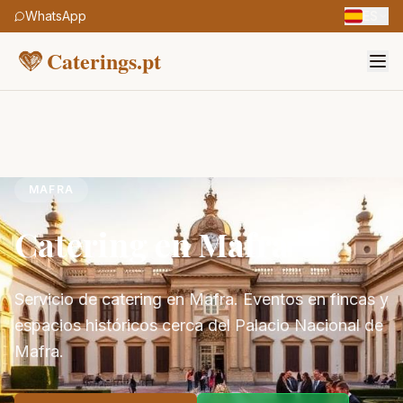
WhatsApp
ES
Caterings.pt
MAFRA
Catering en Mafra
Servicio de catering en Mafra. Eventos en fincas y
espacios históricos cerca del Palacio Nacional de
Mafra.